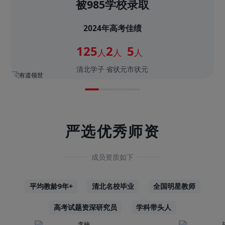
被985学校录取
2024年高考佳绩
125
2
5
人
人
人
清北学子
省状元
市状元
严选优秀师资
成员资质如下
平均教龄9年+
清北名校毕业
全国明星教师
高考试题资深研究员
学科带头人