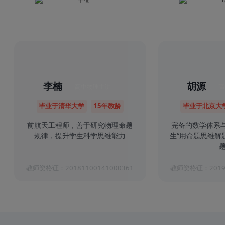
李楠
胡源
高中物理主讲
高
毕业于清华大学
15年教龄
毕业于北京大
前航天工程师，善于研究物理命题
完备的数学体系
规律，提升学生科学思维能力
生“用命题思维解
题
教师资格证：20181100141000361
教师资格证：20191