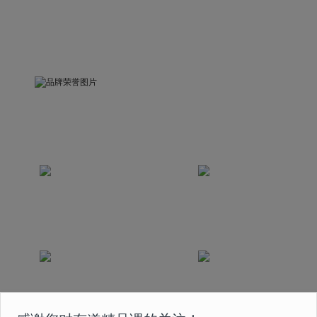
品牌荣誉
被中国关心下一代工作委员会评为“精品示范课”
荣获互联网教育科技发展奖
荣获中国2020最佳
2020年度最佳创新奖
版权实践奖
课程曾获得国家首批在线
荣获2020年度人民网
教育 5A 级认证
“人民之选匠心产品奖”