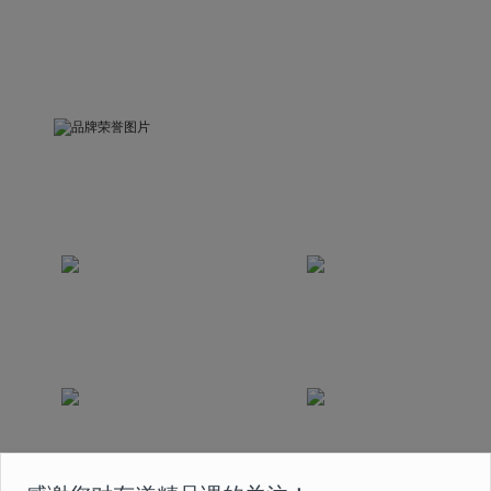
品牌荣誉
被中国关心下一代工作委员会评为“精品示范课”
荣获互联网教育科技发展奖
荣获中国2020最佳
2020年度最佳创新奖
版权实践奖
课程曾获得国家首批在线
荣获2020年度人民网
教育 5A 级认证
“人民之选匠心产品奖”