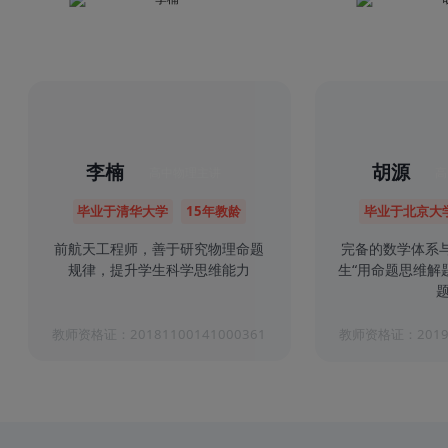
李楠
胡源
高中物理主讲
高
毕业于清华大学
15年教龄
毕业于北京大
前航天工程师，善于研究物理命题
完备的数学体系
规律，提升学生科学思维能力
生“用命题思维解
题
教师资格证：20181100141000361
教师资格证：20191