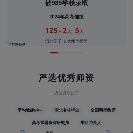
被985学校录取
2024年高考佳绩
125
2
5
人
人
人
清北学子
省状元
市状元
严选优秀师资
成员资质如下
平均教龄9年+
清北名校毕业
全国明星教师
高考试题资深研究员
学科带头人