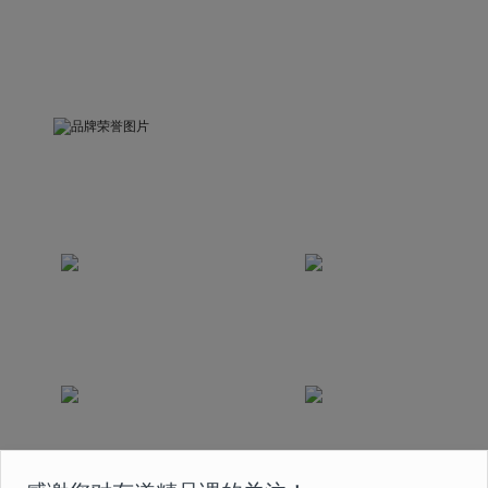
品牌荣誉
被中国关心下一代工作委员会评为“精品示范课”
荣获互联网教育科技发展奖
荣获中国2020最佳
2020年度最佳创新奖
版权实践奖
课程曾获得国家首批在线
荣获2020年度人民网
教育 5A 级认证
“人民之选匠心产品奖”