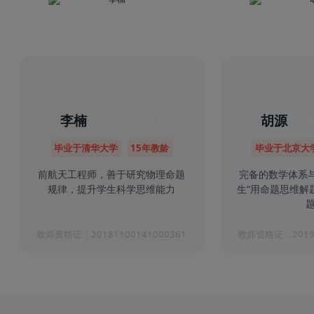
李楠
胡源
高中物理主讲
高
毕业于清华大学
15年教龄
毕业于北京大
前航天工程师，善于研究物理命题
完备的数学体系
规律，提升学生科学思维能力
生“用命题思维解
题
教师资格证：20181100141000361
教师资格证：20191