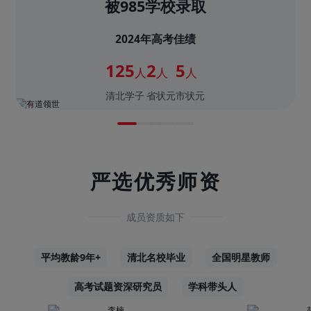
被985学校录取
2024年高考佳绩
125
2
5
人
人
人
清北学子
省状元
市状元
严选优秀师资
成员资质如下
平均教龄9年+
清北名校毕业
全国明星教师
高考试题资深研究员
学科带头人