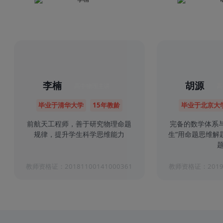
李楠
胡源
高中物理主讲
高
毕业于清华大学
15年教龄
毕业于北京大
前航天工程师，善于研究物理命题
完备的数学体系
规律，提升学生科学思维能力
生“用命题思维解
题
教师资格证：20181100141000361
教师资格证：20191