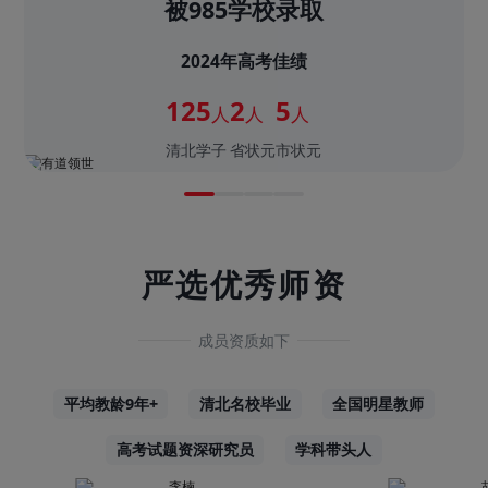
被985学校录取
2024年高考佳绩
125
2
5
人
人
人
清北学子
省状元
市状元
严选优秀师资
成员资质如下
平均教龄9年+
清北名校毕业
全国明星教师
高考试题资深研究员
学科带头人