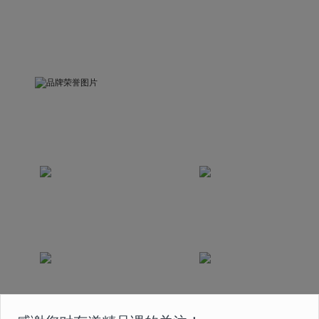
品牌荣誉
被中国关心下一代工作委员会评为“精品示范课”
荣获互联网教育科技发展奖
荣获中国2020最佳
2020年度最佳创新奖
版权实践奖
课程曾获得国家首批在线
荣获2020年度人民网
教育 5A 级认证
“人民之选匠心产品奖”