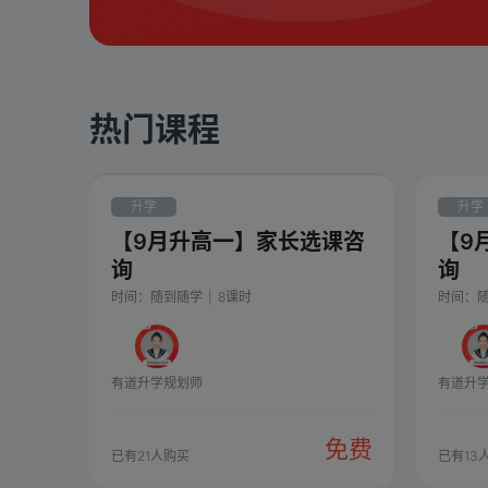
热门课程
升学
升学
【9月升高一】家长选课咨
【9
询
询
时间：
随到随学
|
8
课时
时间：
有道升学规划师
有道升
免费
已有
21
人购买
已有
13