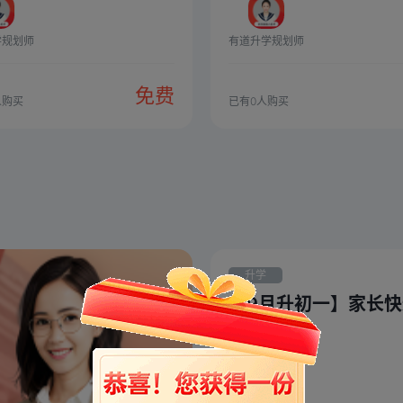
学规划师
有道升学规划师
免费
人购买
已有
0
人购买
升学
【9月升初一】家长
询通道
时间：
随到随学