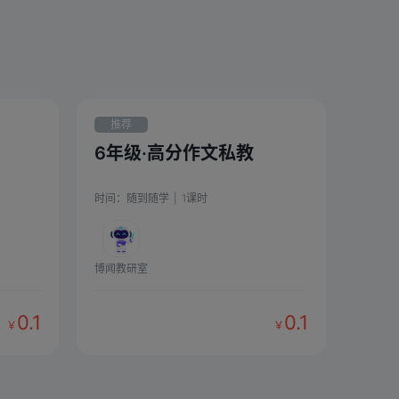
推荐
6年级·高分作文私教
时间：
随到随学
|
1
课时
博闻教研室
0.1
0.1
￥
￥