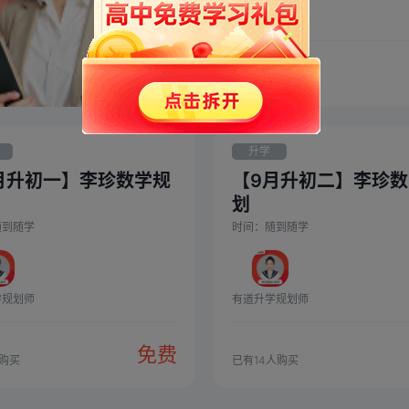
有道升学规划师
已有
114
人购买
升学
月升初一】李珍数学规
【9月升初二】李珍
划
随到随学
时间：
随到随学
学规划师
有道升学规划师
免费
购买
已有
14
人购买