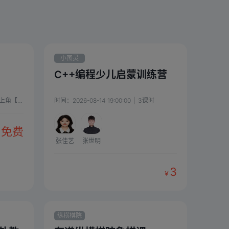
小图灵
C++编程少儿启蒙训练营
加老师学习
时间：
2026-08-14 19:00:00
|
4
课时
|
3
课时
免费
张佳艺
张世明
3
￥
纵横棋院