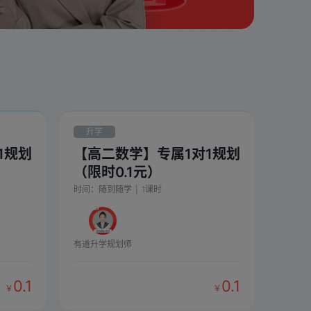
升学
1规划
【高二数学】专属1对1规划
（限时0.1元）
时间：
随到随学
|
1
课时
有道升学规划师
0.1
0.1
￥
￥