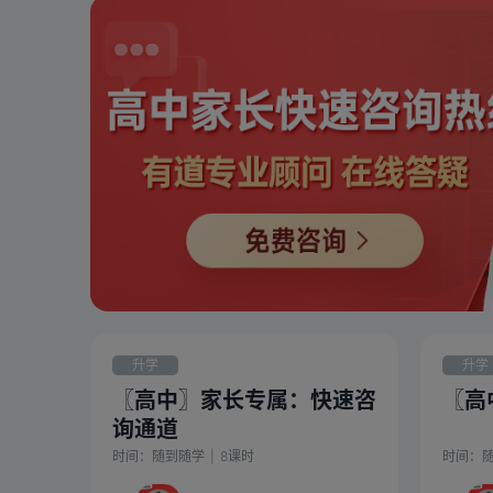
升学
升学
〖高中〗家长专属：快速咨
〖高
询通道
时间：
随到随学
|
8
课时
时间：