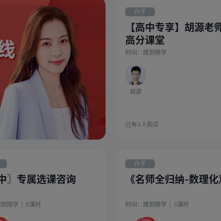
升学
【高中专享】胡源老
高分课堂
时间：
随到随学
胡源
已有
4
人购买
升学
中〗专属选课咨询
《名师全归纳-数理化
随到随学
|
8
课时
时间：
随到随学
|
8
课时