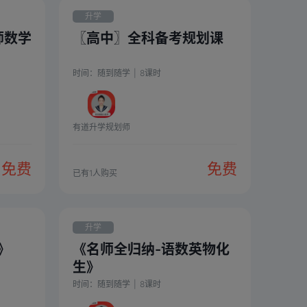
升学
师数学
〖高中〗全科备考规划课
时间：
随到随学
|
8
课时
有道升学规划师
免费
免费
已有
1
人购买
升学
》
《名师全归纳-语数英物化
生》
时间：
随到随学
|
8
课时