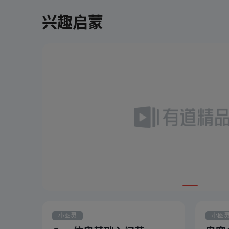
兴趣启蒙
小图灵
小图