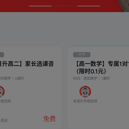
升学
月升高二】家长选课咨
【高一数学】专属1对
（限时0.1元）
随到随学
|
8
课时
时间：
随到随学
|
1
课时
学规划师
有道升学规划师
免费
人购买