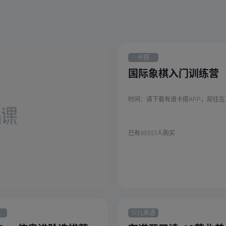
卡搭
STEAM
国际象棋入门训练营
时间：
请下载有道卡搭APP，前往左上角【订单】添
已有
95551
人购买
灵
少儿英语