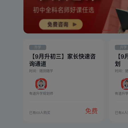
升学
升学
【9月升初三】家长快速咨
【9
询通道
划
时间：
随到随学
时间：
有道升学规划师
有道升
免费
已有
69
人购买
已有
4
人