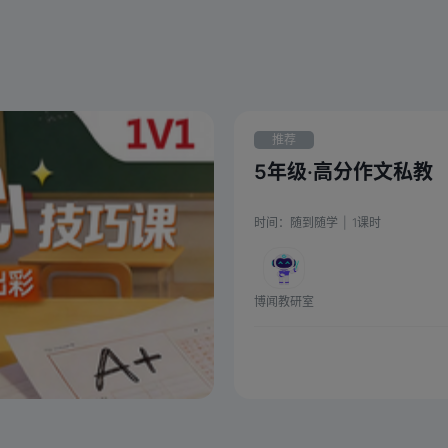
推荐
5年级·高分作文私教
时间：
随到随学
|
1
课时
博闻教研室