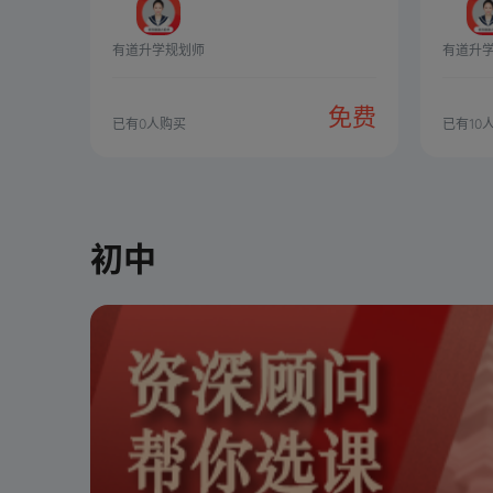
有道升学规划师
有道升
免费
已有
0
人购买
已有
10
初中