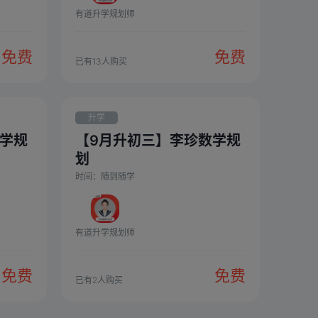
有道升学规划师
免费
免费
已有
13
人购买
升学
数学规
【9月升初三】李珍数学规
划
时间：
随到随学
有道升学规划师
免费
免费
已有
2
人购买