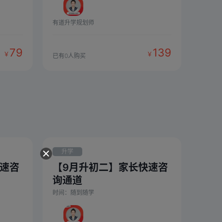
有道升学规划师
79
139
￥
￥
已有
0
人购买
升学
快速咨
【9月升初二】家长快速咨
询通道
时间：
随到随学