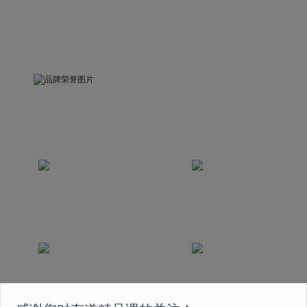
品牌荣誉
被中国关心下一代工作委员会评为“精品示范课”
荣获互联网教育科技发展奖
荣获中国2020最佳
2020年度最佳创新奖
版权实践奖
课程曾获得国家首批在线
荣获2020年度人民网
教育 5A 级认证
“人民之选匠心产品奖”