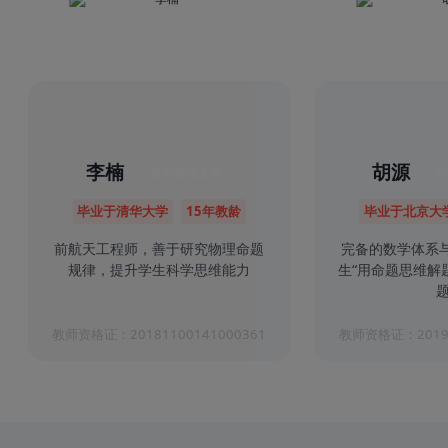
李楠
胡源
高中物理主讲
高
毕业于清华大学
15年教龄
毕业于北京大
前航天工程师，善于研究物理命题
完备的数学体系
规律，提升学生科学思维能力
生“用命题思维解
题
教师资格证：20181100141000361
教师资格证：20191