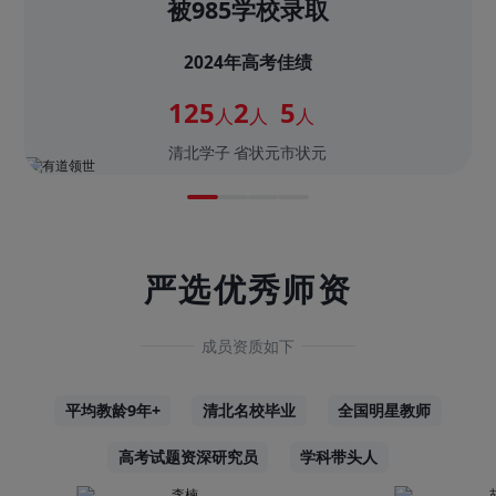
被985学校录取
2024年高考佳绩
125
2
5
人
人
人
清北学子
省状元
市状元
严选优秀师资
成员资质如下
平均教龄9年+
清北名校毕业
全国明星教师
高考试题资深研究员
学科带头人