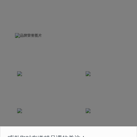
品牌荣誉
被中国关心下一代工作委员会评为“精品示范课”
荣获互联网教育科技发展奖
荣获中国2020最佳
2020年度最佳创新奖
版权实践奖
课程曾获得国家首批在线
荣获2020年度人民网
教育 5A 级认证
“人民之选匠心产品奖”