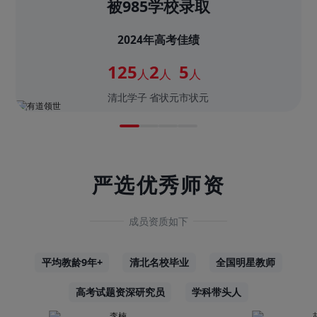
被985学校录取
2024年高考佳绩
125
2
5
人
人
人
清北学子
省状元
市状元
严选优秀师资
成员资质如下
平均教龄9年+
清北名校毕业
全国明星教师
高考试题资深研究员
学科带头人