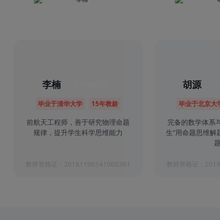
李楠
胡源
高中物理主讲
高
毕业于清华大学
15年教龄
毕业于北京大
前航天工程师，善于研究物理命题
完备的数学体系
规律，提升学生科学思维能力
生“用命题思维解
题
教师资格证：20181100141000361
教师资格证：20191