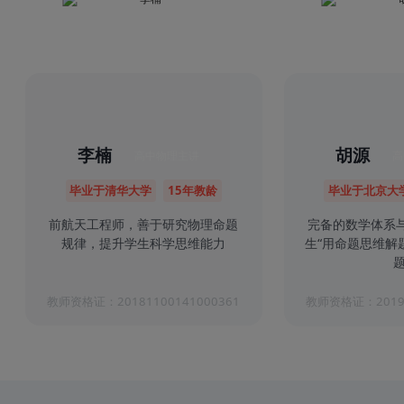
李楠
胡源
高中物理主讲
高
毕业于清华大学
15年教龄
毕业于北京大
前航天工程师，善于研究物理命题
完备的数学体系
规律，提升学生科学思维能力
生“用命题思维解
题
教师资格证：20181100141000361
教师资格证：20191