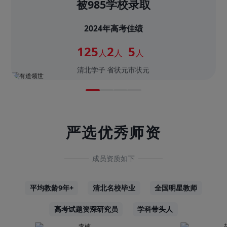
被985学校录取
2024年高考佳绩
125
2
5
人
人
人
清北学子
省状元
市状元
严选优秀师资
成员资质如下
平均教龄9年+
清北名校毕业
全国明星教师
高考试题资深研究员
学科带头人