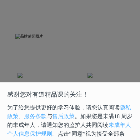
品牌荣誉
被中国关心下一代工作委员会评为“精品示范课”
荣获互联网教育科技发展奖
荣获中国2020最佳
感谢您对有道精品课的关注！
2020年度最佳创新奖
版权实践奖
为了给您提供更好的学习体验，请您认真阅读
隐私
政策
、
服务条款
与
售后政策
。如果您是未满18 周岁
的未成年人，请通知您的监护人共同阅读
未成年人
课程曾获得国家首批在线
荣获2020年度人民网
教育 5A 级认证
“人民之选匠心产品奖”
个人信息保护规则
。点击“同意”视为接受全部条