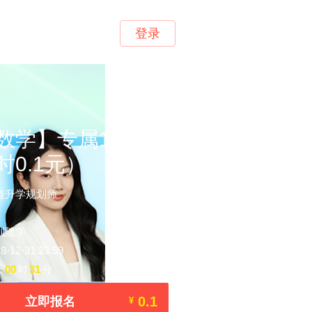
登录
数学】专属1对1规
时0.1元）
道升学规划师
到随学
12-31 23:59
天
00
时
31
分
0.1
立即报名
¥