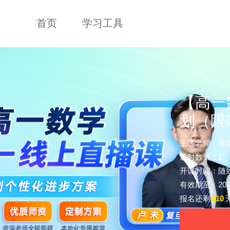
首页
学习工具
【高一
划（限
主讲老师：有
课时数量：1
开课时间：随
有效期至：2028-
报名还剩
510