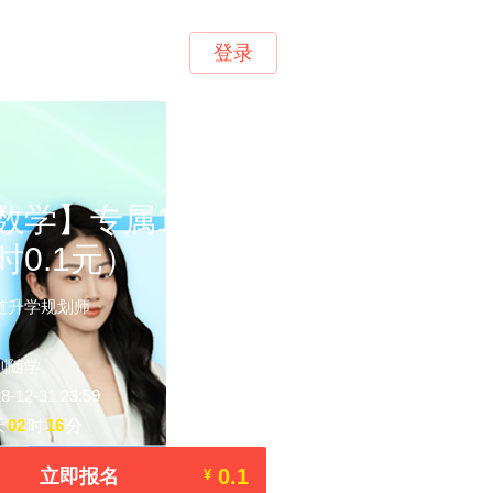
登录
数学】专属1对1规
时0.1元）
道升学规划师
到随学
12-31 23:59
天
02
时
16
分
0.1
立即报名
¥