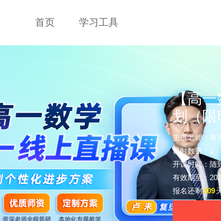
首页
学习工具
【高一
划（限
主讲老师：有
课时数量：1
开课时间：随
有效期至：2028-
报名还剩
509