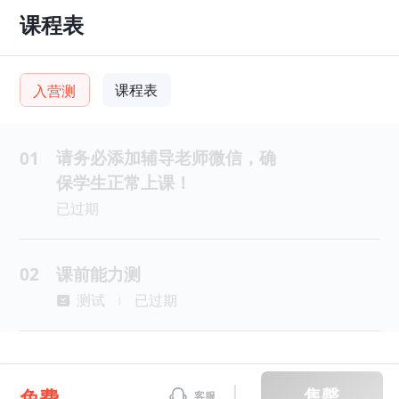
课程表
课程表
入营测
请务必添加辅导老师微信，确
01
保学生正常上课！
已过期
02
课前能力测
测试
已过期
|
售罄
免费
客服