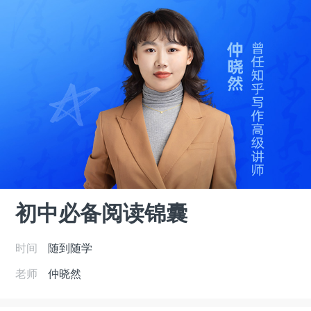
初中必备阅读锦囊
时间
随到随学
老师
仲晓然