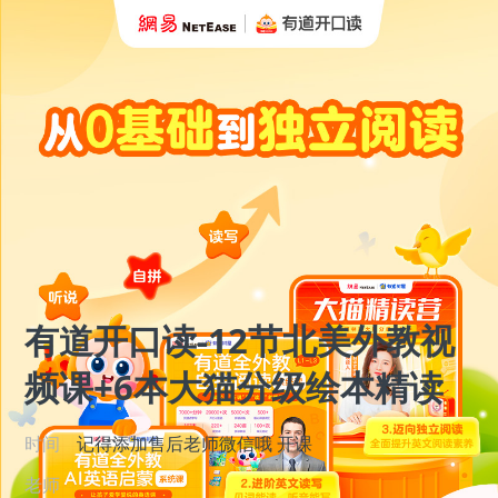
有道开口读-12节北美外教视
频课+6本大猫分级绘本精读
时间
记得添加售后老师微信哦
开课
老师