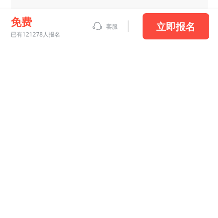
免费
立即报名
客服
学员067b
已有121278人报名
2024-10-04 12:52
老师讲的非常仔细，谢谢
大招频出
充满激情
学员994a
2025-01-29 18:17
课程超赞，强烈推荐！
风趣幽默
才华爆表
充满激情
大招频出