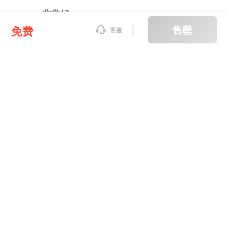
非常好
售罄
免费
客服
大招频出
才华爆表
风趣幽默
充满激情
深受启发
讲解透彻
赵馨冉
2024-10-31 16:53
老师讲的很好👌🏻
才华爆表
大招频出
深受启发
讲解透彻
充满激情
风趣幽默
暗区117
2024-11-05 12:20