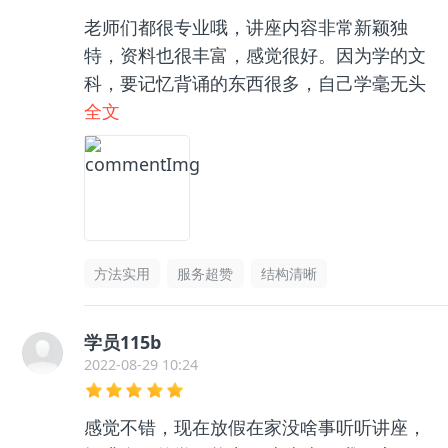
老师们都很专业哦，讲座内容非常新颖独
特，资料也很丰富，感觉很好。因为学的文
科，要记忆背诵的东西很多，自己学毫无头
绪，和咨询老师聊了之后收获很大，逻辑框
全文
架清晰了很多，总之很推荐👍🏻
方法实用
服务超赞
结构清晰
学员115b
2022-08-29 10:24
感觉不错，现在放假在家没啥事听听讲座，