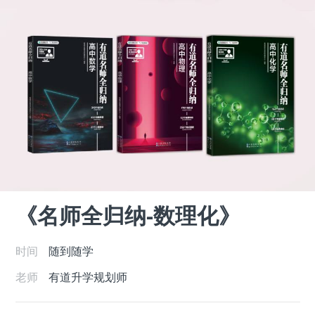
《名师全归纳-数理化》
时间
随到随学
老师
有道升学规划师