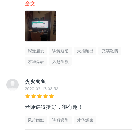
会围棋和数学知识，还能学会成语。
全文
深受启发
讲解透彻
大招频出
充满激情
才华爆表
风趣幽默
火火爸爸
2020-03-13 08:58
老师讲得挺好，很有趣！
风趣幽默
讲解透彻
才华爆表