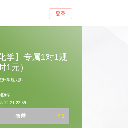
登录
化学】专属1对1规
时1元）
道升学规划师
到随学
12-31 23:59
1
售罄
¥