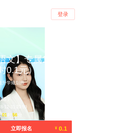
登录
语文】专属1对1规
时0.1元）
道升学规划师
到随学
12-31 23:59
天
01
时
56
分
0.1
立即报名
¥