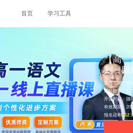
首页
学习工具
【高一
划（限
主讲老师：有
课时数量：1
开课时间：随
有效期至：2028-
报名还剩
512