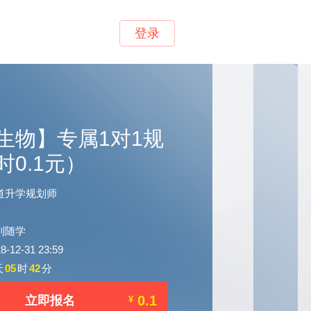
登录
生物】专属1对1规
时0.1元）
道升学规划师
到随学
12-31 23:59
天
05
时
42
分
0.1
立即报名
¥