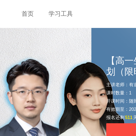
首页
学习工具
【高一
划（限
主讲老师：有
课时数量：1
开课时间：随
有效期至：2028-
报名还剩
511