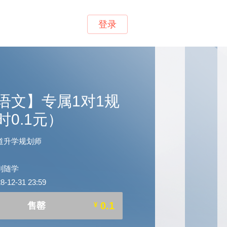
登录
语文】专属1对1规
时0.1元）
道升学规划师
到随学
12-31 23:59
0.1
售罄
¥