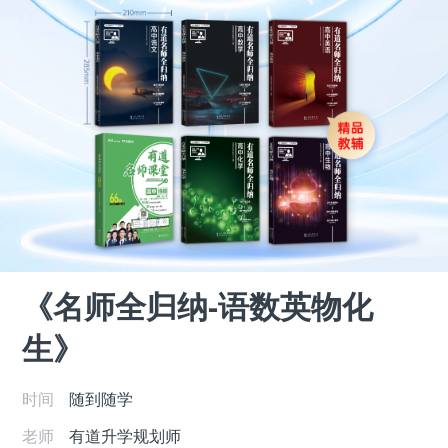
《名师全归纳-语数英物化
生》
时间
随到随学
老师
有道升学规划师