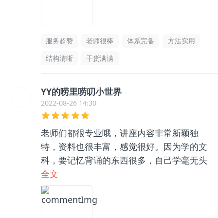
服务超赞
老师很棒
体系完备
方法实用
结构清晰
干货满满
YY的唠里唠叨小世界
2022-08-26 14:30
老师们都很专业哦，讲座内容非常新颖独
特，资料也很丰富，感觉很好。因为学的文
科，要记忆背诵的东西很多，自己学毫无头
绪，和咨询老师聊了之后收获很大，逻辑框
全文
架清晰了很多，总之很推荐👍🏻