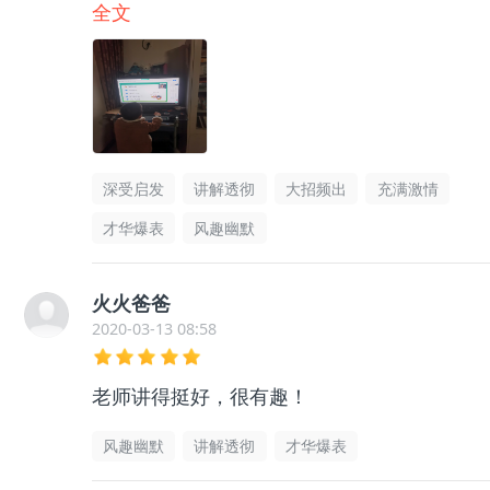
会围棋和数学知识，还能学会成语。
全文
深受启发
讲解透彻
大招频出
充满激情
才华爆表
风趣幽默
火火爸爸
2020-03-13 08:58
老师讲得挺好，很有趣！
风趣幽默
讲解透彻
才华爆表