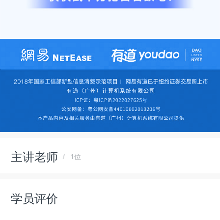
主讲老师
1位
学员评价