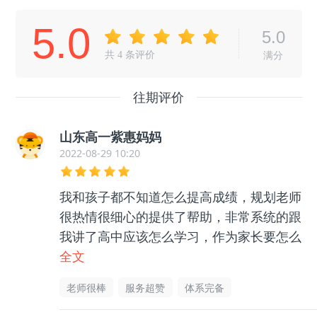
5.0
5.0
共
4
条评价
满分
往期评价
山东高一紫惠妈妈
2022-08-29 10:20
我和孩子都不知道怎么提高成绩，规划老师
很热情很细心的提供了帮助，非常系统的跟
我讲了高中应该怎么学习，作为家长要怎么
帮助孩子等等很多东西，孩子和我都没有那
全文
么迷茫了，非常感谢老师的帮助指导，很有
老师很棒
服务超赞
体系完备
用的