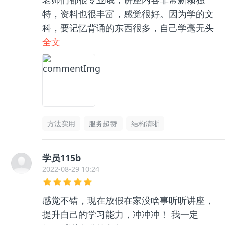
特，资料也很丰富，感觉很好。因为学的文
科，要记忆背诵的东西很多，自己学毫无头
绪，和咨询老师聊了之后收获很大，逻辑框
全文
架清晰了很多，总之很推荐👍🏻
方法实用
服务超赞
结构清晰
学员115b
2022-08-29 10:24
感觉不错，现在放假在家没啥事听听讲座，
提升自己的学习能力，冲冲冲！ 我一定