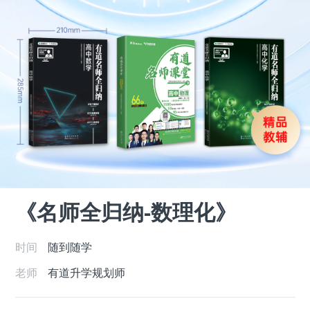
《名师全归纳-数理化》
时间
随到随学
老师
有道升学规划师