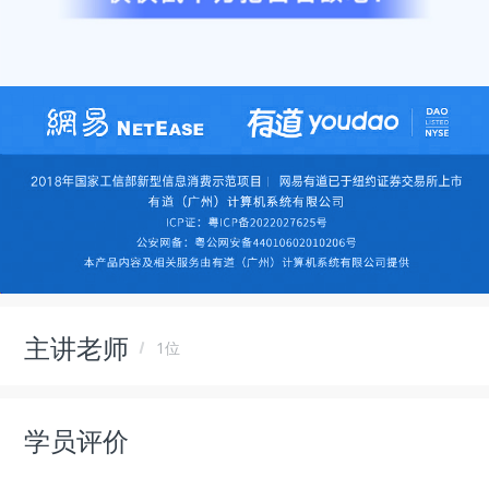
主讲老师
1位
学员评价