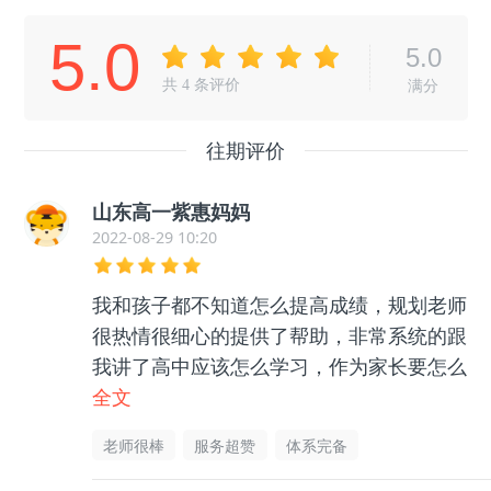
5.0
5.0
共
4
条评价
满分
往期评价
山东高一紫惠妈妈
2022-08-29 10:20
我和孩子都不知道怎么提高成绩，规划老师
很热情很细心的提供了帮助，非常系统的跟
我讲了高中应该怎么学习，作为家长要怎么
帮助孩子等等很多东西，孩子和我都没有那
全文
么迷茫了，非常感谢老师的帮助指导，很有
老师很棒
服务超赞
体系完备
用的