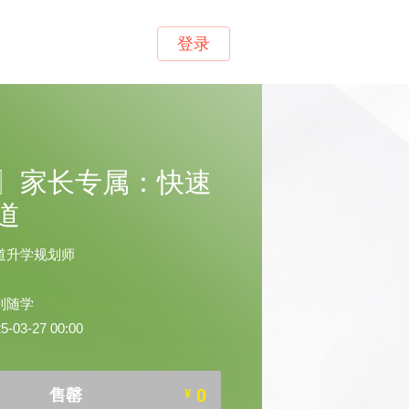
登录
〗家长专属：快速
道
道升学规划师
到随学
03-27 00:00
0
售罄
¥