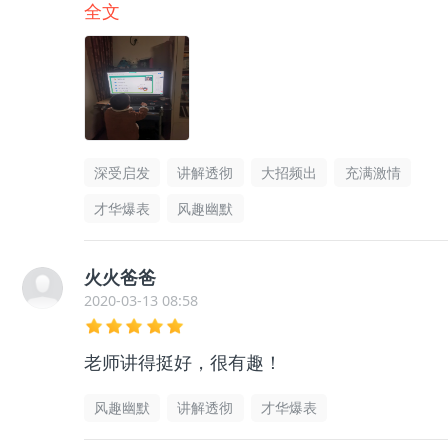
会围棋和数学知识，还能学会成语。
全文
深受启发
讲解透彻
大招频出
充满激情
才华爆表
风趣幽默
火火爸爸
2020-03-13 08:58
老师讲得挺好，很有趣！
风趣幽默
讲解透彻
才华爆表