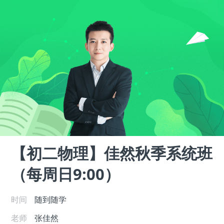
【初二物理】佳然秋季系统班
（每周日9:00）
时间
随到随学
老师
张佳然