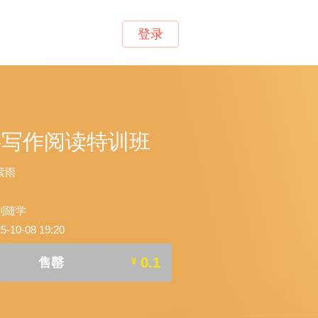
登录
-写作阅读特训班
紫雨
到随学
10-08 19:20
0.1
售罄
¥