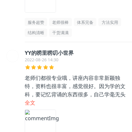
服务超赞
老师很棒
体系完备
方法实用
结构清晰
干货满满
YY的唠里唠叨小世界
2022-08-26 14:30
老师们都很专业哦，讲座内容非常新颖独
特，资料也很丰富，感觉很好。因为学的文
科，要记忆背诵的东西很多，自己学毫无头
绪，和咨询老师聊了之后收获很大，逻辑框
全文
架清晰了很多，总之很推荐👍🏻