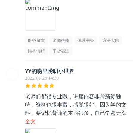
服务超赞
老师很棒
体系完备
方法实用
结构清晰
干货满满
YY的唠里唠叨小世界
2022-08-26 14:30
老师们都很专业哦，讲座内容非常新颖独
特，资料也很丰富，感觉很好。因为学的文
科，要记忆背诵的东西很多，自己学毫无头
绪，和咨询老师聊了之后收获很大，逻辑框
全文
架清晰了很多，总之很推荐👍🏻