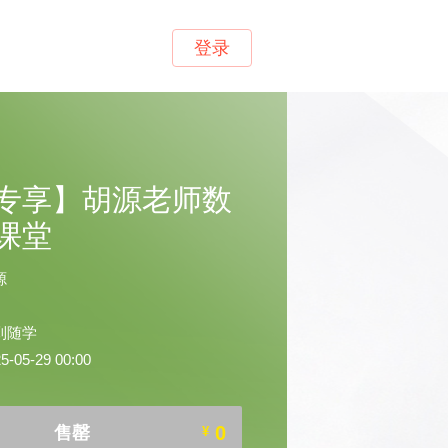
登录
专享】胡源老师数
课堂
源
到随学
05-29 00:00
0
售罄
¥