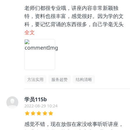
老师们都很专业哦，讲座内容非常新颖独
特，资料也很丰富，感觉很好。因为学的文
科，要记忆背诵的东西很多，自己学毫无头
绪，和咨询老师聊了之后收获很大，逻辑框
全文
架清晰了很多，总之很推荐👍🏻
方法实用
服务超赞
结构清晰
学员115b
2022-08-29 10:24
感觉不错，现在放假在家没啥事听听讲座，