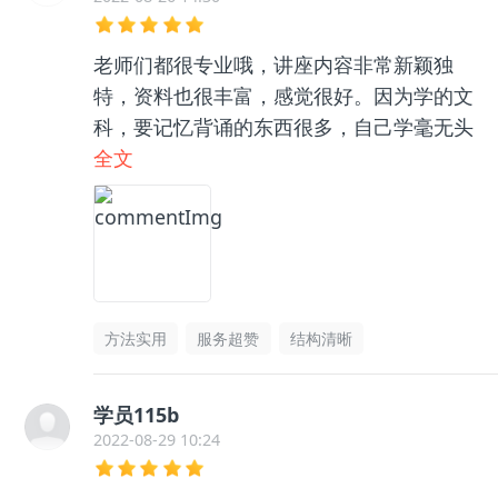
老师们都很专业哦，讲座内容非常新颖独
特，资料也很丰富，感觉很好。因为学的文
科，要记忆背诵的东西很多，自己学毫无头
绪，和咨询老师聊了之后收获很大，逻辑框
全文
架清晰了很多，总之很推荐👍🏻
方法实用
服务超赞
结构清晰
学员115b
2022-08-29 10:24