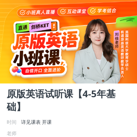
原版英语试听课【4-5年基
础】
时间
详见课表
开课
老师