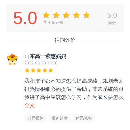
5.0
5.0
共
4
条评价
满分
往期评价
山东高一紫惠妈妈
2022-08-29 10:20
我和孩子都不知道怎么提高成绩，规划老师
很热情很细心的提供了帮助，非常系统的跟
我讲了高中应该怎么学习，作为家长要怎么
帮助孩子等等很多东西，孩子和我都没有那
全文
么迷茫了，非常感谢老师的帮助指导，很有
老师很棒
服务超赞
体系完备
用的