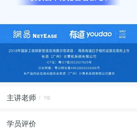
主讲老师
1位
学员评价