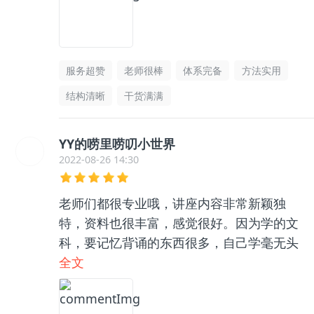
服务超赞
老师很棒
体系完备
方法实用
结构清晰
干货满满
YY的唠里唠叨小世界
2022-08-26 14:30
老师们都很专业哦，讲座内容非常新颖独
特，资料也很丰富，感觉很好。因为学的文
科，要记忆背诵的东西很多，自己学毫无头
绪，和咨询老师聊了之后收获很大，逻辑框
全文
架清晰了很多，总之很推荐👍🏻