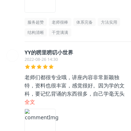
服务超赞
老师很棒
体系完备
方法实用
结构清晰
干货满满
YY的唠里唠叨小世界
2022-08-26 14:30
老师们都很专业哦，讲座内容非常新颖独
特，资料也很丰富，感觉很好。因为学的文
科，要记忆背诵的东西很多，自己学毫无头
绪，和咨询老师聊了之后收获很大，逻辑框
全文
架清晰了很多，总之很推荐👍🏻