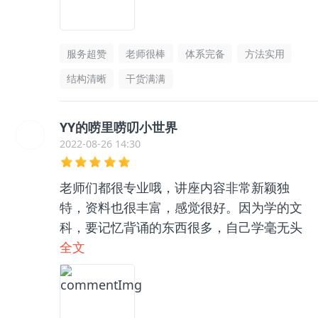
服务超赞
老师很棒
体系完备
方法实用
结构清晰
干货满满
YY的唠里唠叨小世界
2022-08-26 14:30
老师们都很专业哦，讲座内容非常新颖独
特，资料也很丰富，感觉很好。因为学的文
科，要记忆背诵的东西很多，自己学毫无头
绪，和咨询老师聊了之后收获很大，逻辑框
全文
架清晰了很多，总之很推荐👍🏻