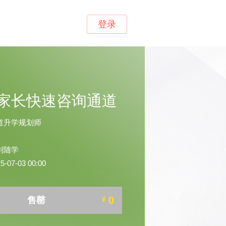
登录
家长快速咨询通道
道升学规划师
到随学
07-03 00:00
0
售罄
¥