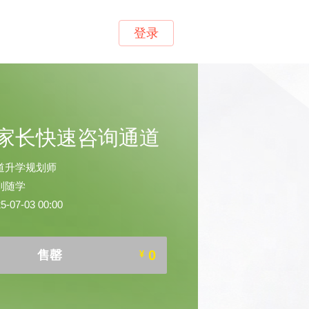
登录
家长快速咨询通道
道升学规划师
到随学
07-03 00:00
0
售罄
¥