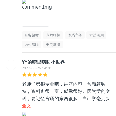
服务超赞
老师很棒
体系完备
方法实用
结构清晰
干货满满
YY的唠里唠叨小世界
2022-08-26 14:30
老师们都很专业哦，讲座内容非常新颖独
特，资料也很丰富，感觉很好。因为学的文
科，要记忆背诵的东西很多，自己学毫无头
绪，和咨询老师聊了之后收获很大，逻辑框
全文
架清晰了很多，总之很推荐👍🏻