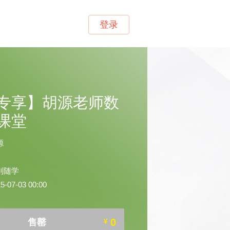
登录
专享】胡源老师数
课堂
源
到随学
07-03 00:00
0
售罄
¥