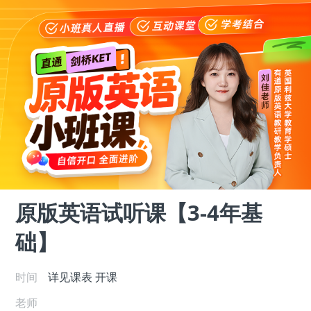
原版英语试听课【3-4年基
础】
时间
详见课表
开课
老师