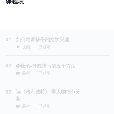
课程表
01
如何培养孩子的文学兴趣
视频
已过期
|
02
学比心-外貌描写的五个方法
课程
已过期
|
读《哈利波特》-学人物细节分
03
析
课程
已过期
|