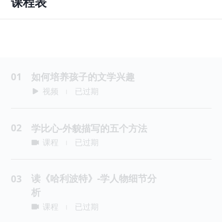
课程表
01
如何培养孩子的文学兴趣
视频
已过期
|
02
学比心-外貌描写的五个方法
课程
已过期
|
读《哈利波特》-学人物细节分
03
析
课程
已过期
|