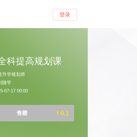
登录
全科提高规划课
道升学规划师
到随学
07-17 00:00
0.1
售罄
¥