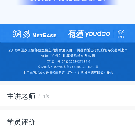
主讲老师
1位
学员评价