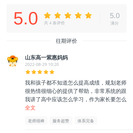
5.0
5.0
共
4
条评价
满分
往期评价
山东高一紫惠妈妈
2022-08-29 10:20
我和孩子都不知道怎么提高成绩，规划老师
很热情很细心的提供了帮助，非常系统的跟
我讲了高中应该怎么学习，作为家长要怎么
帮助孩子等等很多东西，孩子和我都没有那
全文
么迷茫了，非常感谢老师的帮助指导，很有
老师很棒
服务超赞
体系完备
用的