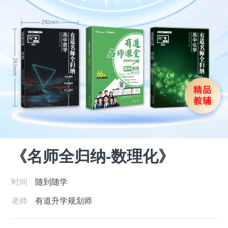
《名师全归纳-数理化》
时间
随到随学
老师
有道升学规划师