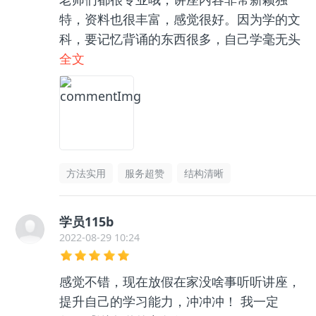
特，资料也很丰富，感觉很好。因为学的文
科，要记忆背诵的东西很多，自己学毫无头
绪，和咨询老师聊了之后收获很大，逻辑框
全文
架清晰了很多，总之很推荐👍🏻
方法实用
服务超赞
结构清晰
学员115b
2022-08-29 10:24
感觉不错，现在放假在家没啥事听听讲座，
提升自己的学习能力，冲冲冲！ 我一定